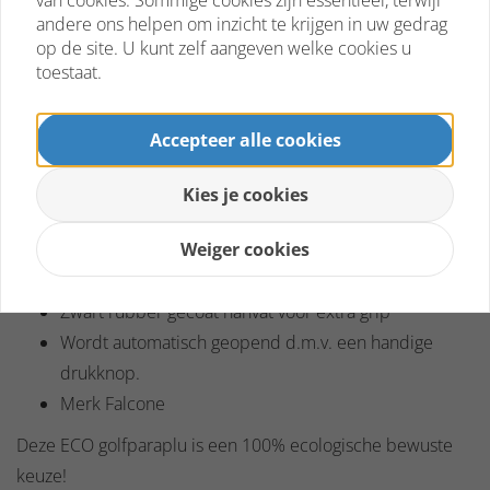
van cookies. Sommige cookies zijn essentieel, terwijl
andere ons helpen om inzicht te krijgen in uw gedrag
Omschrijving
Beoordelingen
op de site. U kunt zelf aangeven welke cookies u
Omschrijving
Het doek van deze ECO paraplu is gemaakt van 100%
toestaat.
gerecycelde PET-flessen en is daardoor een zeer
duurzame en sterke paraplu.
Accepteer alle cookies
Diameter 120 cm
Lengte 90 cm
Kies je cookies
8 segmenten
Weiger cookies
Windproof
Zwarte glasfiber baleinen
Zwart rubber gecoat hanvat voor extra grip
Wordt automatisch geopend d.m.v. een handige
drukknop.
Merk Falcone
Deze ECO golfparaplu is een 100% ecologische bewuste
keuze!