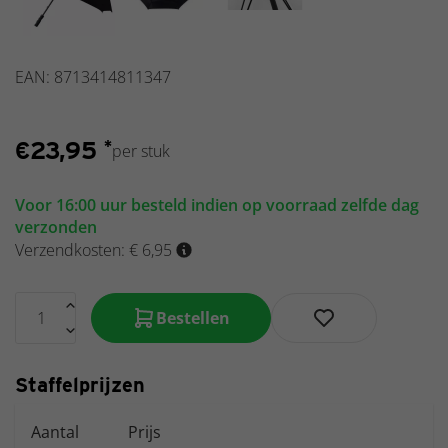
paraplu
met logo
full-color
EAN: 8713414811347
al vanaf
1 stuks
Tweekleurige
paraplu met
€
23,95
*
per stuk
logo al vanaf
1 stuks
Voor 16:00 uur besteld indien op voorraad zelfde dag
Kinderparaplu
verzonden
met logo full-
Verzendkosten: € 6,95
color al vanaf
1 stuks
Bestellen
Staffelprijzen
Aantal
Prijs