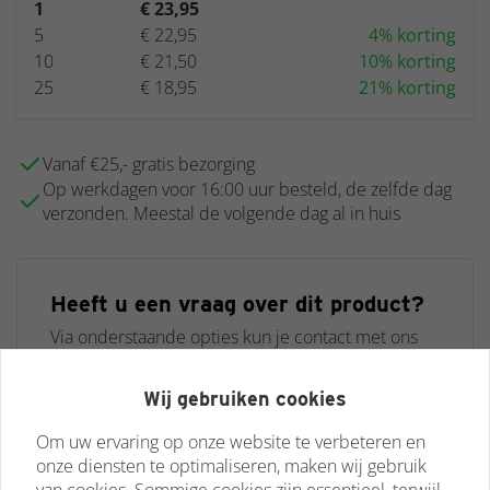
1
€ 23,95
5
€ 22,95
4% korting
10
€ 21,50
10% korting
25
€ 18,95
21% korting
Vanaf €25,- gratis bezorging
Op werkdagen voor 16:00 uur besteld, de zelfde dag
verzonden. Meestal de volgende dag al in huis
Heeft u een vraag over dit product?
Via onderstaande opties kun je contact met ons
opnemen en je vraag stellen.
Wij gebruiken cookies
Neem contact op
Om uw ervaring op onze website te verbeteren en
onze diensten te optimaliseren, maken wij gebruik