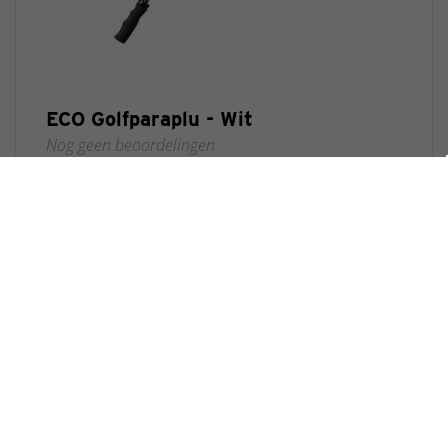
ECO Golfparaplu - Wit
Nog geen beoordelingen
€ 23,95 *
Bestel