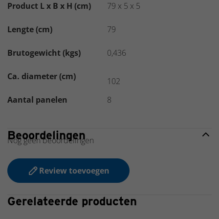
Product L x B x H (cm)
79 x 5 x 5
Lengte (cm)
79
Brutogewicht (kgs)
0,436
Ca. diameter (cm)
102
Aantal panelen
8
Beoordelingen
Nog geen beoordelingen
Review toevoegen
Gerelateerde producten