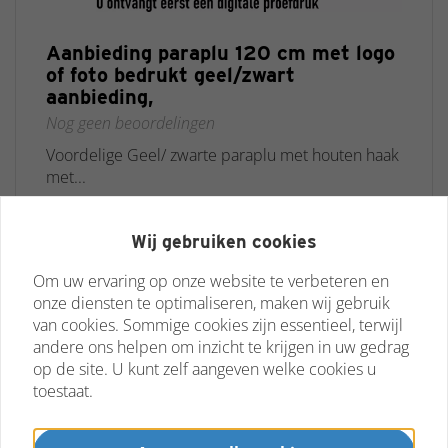
Aanbieding paraplu 120 cm met logo
of foto bedrukt geel/zwart
aanbieding,
Nog geen beoordelingen
Voordelige Geel/ zwarte paraplu met houten haak
met...
€ 26,45
€ 21,45 *
Wij gebruiken cookies
Om uw ervaring op onze website te verbeteren en
Bestel
onze diensten te optimaliseren, maken wij gebruik
van cookies. Sommige cookies zijn essentieel, terwijl
andere ons helpen om inzicht te krijgen in uw gedrag
op de site. U kunt zelf aangeven welke cookies u
AANBIEDING
toestaat.