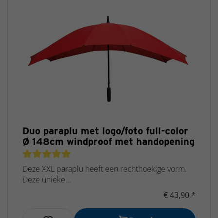
Duo paraplu met logo/foto full-color
Ø 148cm windproof met handopening
Deze XXL paraplu heeft een rechthoekige vorm.
Deze unieke...
€ 43,90 *