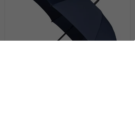
Falcone Stormparaplu XL -
Windproof 10-Banen - Donkerblauw -
Ø 130 cm
Nog geen beoordelingen
Beste paraplu 2024.Prachtige donkerblauwe