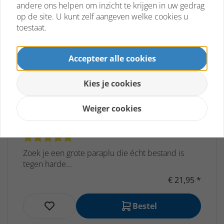
andere ons helpen om inzicht te krijgen in uw gedrag
op de site. U kunt zelf aangeven welke cookies u
toestaat.
Accepteer alle cookies
Kies je cookies
Falcone Stormparaplu XL -
Weiger cookies
Windproof 10-Banen - Groen - Ø 130
cm
Zoek je een grote paraplu die écht bestand is
tegen harde...
€ 21,95 *
Bestel